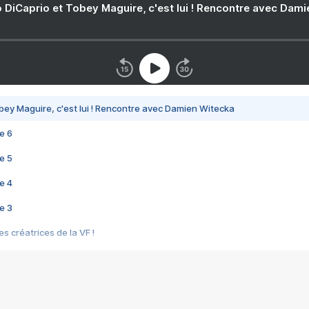
 DiCaprio et Tobey Maguire, c'est lui ! Rencontre avec Dam
bey Maguire, c'est lui ! Rencontre avec Damien Witecka
e 6
e 5
e 4
e 3
s créatrices de la VF !
e 2
e 1
e Mektoub My Love arrive enfin ! Rencontre avec Shaïn Boumedine et Sal