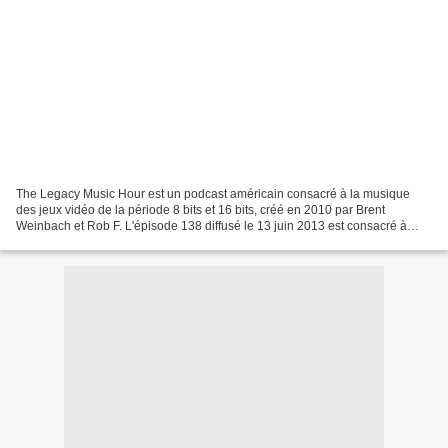
The Legacy Music Hour est un podcast américain consacré à la musique
des jeux vidéo de la période 8 bits et 16 bits, créé en 2010 par Brent
Weinbach et Rob F. L'épisode 138 diffusé le 13 juin 2013 est consacré à
Alberto José González, compositeur espagnol...